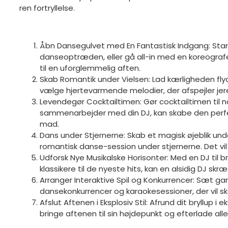
ren fortryllelse.
Åbn Dansegulvet med En Fantastisk Indgang: Star
danseoptræden, eller gå all-in med en koreografe
til en uforglemmelig aften.
Skab Romantik under Vielsen: Lad kærligheden flyd
vælge hjertevarmende melodier, der afspejler jer
Levendegør Cocktailtimen: Gør cocktailtimen til no
sammenarbejder med din DJ, kan skabe den perfe
mad.
Dans under Stjernerne: Skab et magisk øjeblik un
romantisk danse-session under stjernerne. Det vil v
Udforsk Nye Musikalske Horisonter: Med en DJ til b
klassikere til de nyeste hits, kan en alsidig DJ 
Arranger Interaktive Spil og Konkurrencer: Sæt gang
dansekonkurrencer og karaokesessioner, der vil s
Afslut Aftenen i Eksplosiv Stil: Afrund dit bryllup
bringe aftenen til sin højdepunkt og efterlade al