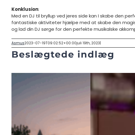
Konklusion
:
Med en DJ til bryllup ved jeres side kan I skabe den perfe
fantastiske aktiviteter hjælpe med at skabe den magis
og lad din DJ sørge for den perfekte musikalske akkom
Asmus
2023-07-19T09:02:52+00:00
juli 19th, 2023
|
Beslægtede indlæg