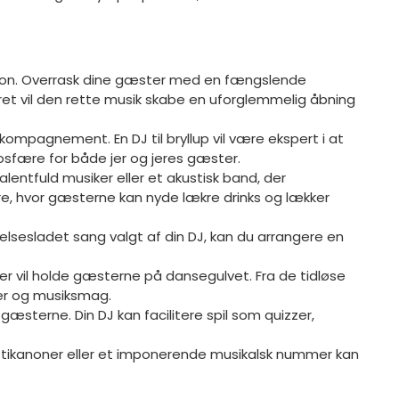
tion. Overrask dine gæster med en fængslende
ret vil den rette musik skabe en uforglemmelig åbning
ompagnement. En DJ til bryllup vil være ekspert i at
osfære for både jer og jeres gæster.
lentfuld musiker eller et akustisk band, der
, hvor gæsterne kan nyde lækre drinks og lækker
lsesladet sang valgt af din DJ, kan du arrangere en
 der vil holde gæsterne på dansegulvet. Fra de tidløse
per og musiksmag.
gæsterne. Din DJ kan facilitere spil som quizzer,
onfettikanoner eller et imponerende musikalsk nummer kan