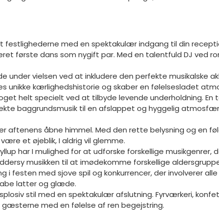
t festlighederne med en spektakulær indgang til din recep
ret første dans som nygift par. Med en talentfuld DJ ved ro
e under vielsen ved at inkludere den perfekte musikalske akk
es unikke kærlighedshistorie og skaber en følelsesladet atm
get helt specielt ved at tilbyde levende underholdning. En ta
kte baggrundsmusik til en afslappet og hyggelig atmosfære
der aftenens åbne himmel. Med den rette belysning og en føle
ære et øjeblik, I aldrig vil glemme.
ryllup har I mulighed for at udforske forskellige musikgenrer,
skræddersy musikken til at imødekomme forskellige aldersgrup
 i festen med sjove spil og konkurrencer, der involverer alle 
kabe latter og glæde.
 i eksplosiv stil med en spektakulær afslutning. Fyrværkeri, k
le gæsterne med en følelse af ren begejstring.