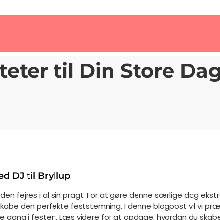
iteter til Din Store D
ed DJ til Bryllup
den fejres i al sin pragt. For at gøre denne særlige dag eks
abe den perfekte feststemning. I denne blogpost vil vi præse
tte gang i festen. Læs videre for at opdage, hvordan du skaber