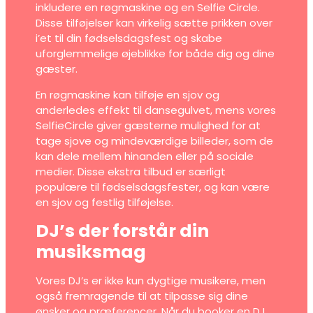
inkludere en røgmaskine og en Selfie Circle.
Disse tilføjelser kan virkelig sætte prikken over
i’et til din fødselsdagsfest og skabe
uforglemmelige øjeblikke for både dig og dine
gæster.
En røgmaskine kan tilføje en sjov og
anderledes effekt til dansegulvet, mens vores
SelfieCircle giver gæsterne mulighed for at
tage sjove og mindeværdige billeder, som de
kan dele mellem hinanden eller på sociale
medier. Disse ekstra tilbud er særligt
populære til fødselsdagsfester, og kan være
en sjov og festlig tilføjelse.
DJ’s der forstår din
musiksmag
Vores DJ’s er ikke kun dygtige musikere, men
også fremragende til at tilpasse sig dine
ønsker og præferencer. Når du booker en DJ