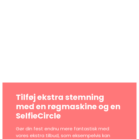
Tilføj ekstra stemning
med en røgmaskine og en
SelfieCircle
Gør din fest endnu mere fantastisk med
vores ekstra tilbud, som eksempelvis kan