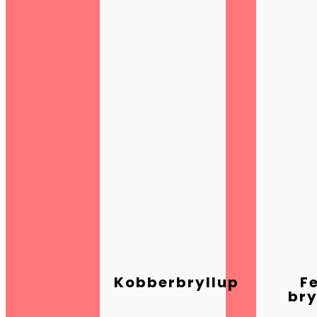
Kobberbryllup
F
bry