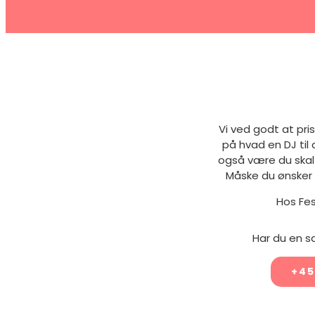
Vi ved godt at pri
på hvad en DJ til
også være du skal
Måske du ønsker 
Hos Fes
Har du en s
+45