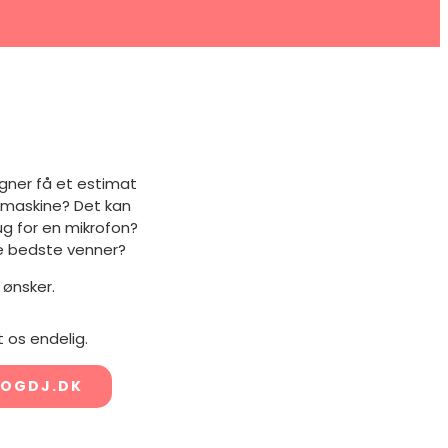
egner få et estimat
øgmaskine? Det kan
g for en mikrofon?
ne bedste venner?
 ønsker.
 os endelig.
OGDJ.DK