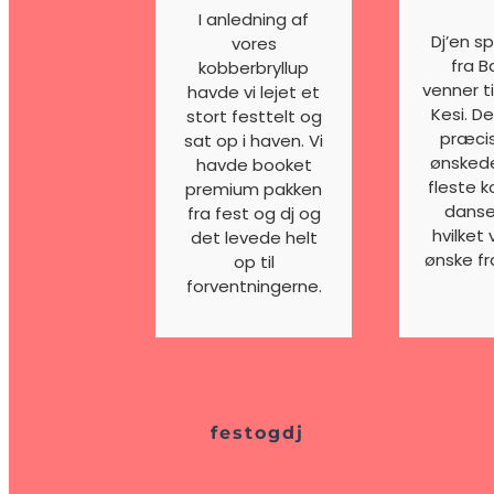
I anledning af
Dj’en sp
vores
fra 
kobberbryllup
venner t
havde vi lejet et
Kesi. De
stort festtelt og
præcis
sat op i haven. Vi
ønskede
havde booket
fleste 
premium pakken
danse
fra fest og dj og
hvilket 
det levede helt
ønske fra
op til
forventningerne.
festogdj