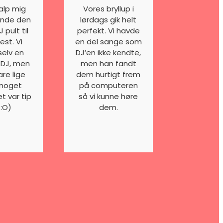
jalp mig
Vores bryllup i
inde den
lørdags gik helt
J pult til
perfekt. Vi havde
est. Vi
en del sange som
selv en
DJ’en ikke kendte,
 DJ, men
men han fandt
are lige
dem hurtigt frem
 noget
på computeren
et var tip
så vi kunne høre
 :O)
dem.