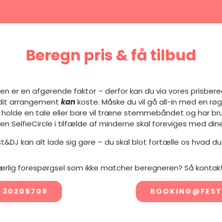
Beregn pris & få tilbud
sen er en afgørende faktor – derfor kan du via vores prisber
 dit arrangement
kan
koste. Måske du vil gå all-in med en r
 holde en tale eller bare vil træne stemmebåndet og har bru
en SelfieCircle i tilfælde af minderne skal foreviges med di
t&DJ kan alt lade sig gøre – du skal blot fortælle os hvad du
ærlig forespørgsel som ikke matcher beregneren? Så kontakt
 30205709
BOOKING@FEST