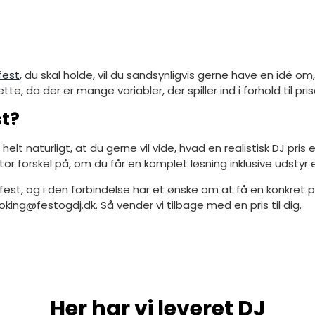
 fest
, du skal holde, vil du sandsynligvis gerne have en idé o
te, da der er mange variabler, der spiller ind i forhold til pri
st?
 helt naturligt, at du gerne vil vide, hvad en realistisk DJ pri
re stor forskel på, om du får en komplet løsning inklusive udstyr
n fest, og i den forbindelse har et ønske om at få en konkret p
booking@festogdj.dk. Så vender vi tilbage med en pris til dig.
Her har vi leveret DJ