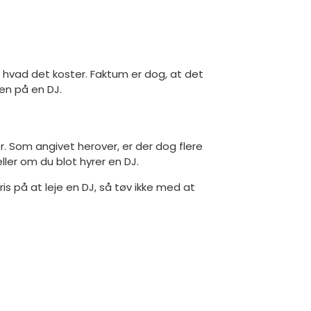
m, hvad det koster. Faktum er dog, at det
sen på en DJ.
s er. Som angivet herover, er der dog flere
 eller om du blot hyrer en DJ.
ris på at leje en DJ, så tøv ikke med at