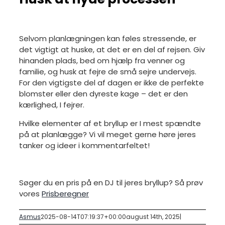
Selvom planlægningen kan føles stressende, er
det vigtigt at huske, at det er en del af rejsen. Giv
hinanden plads, bed om hjælp fra venner og
familie, og husk at fejre de små sejre undervejs.
For den vigtigste del af dagen er ikke de perfekte
blomster eller den dyreste kage – det er den
kærlighed, I fejrer.
Hvilke elementer af et bryllup er I mest spændte
på at planlægge? Vi vil meget gerne høre jeres
tanker og ideer i kommentarfeltet!
Søger du en pris på en DJ til jeres bryllup? Så prøv
vores
Prisberegner
Asmus
2025-08-14T07:19:37+00:00
august 14th, 2025
|