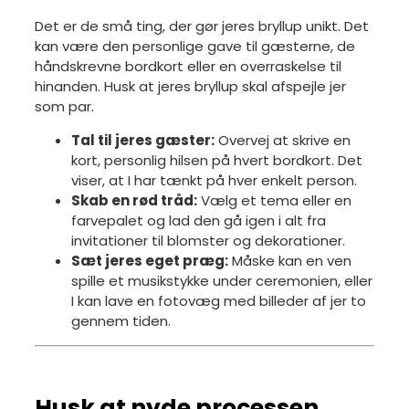
Det er de små ting, der gør jeres bryllup unikt. Det
kan være den personlige gave til gæsterne, de
håndskrevne bordkort eller en overraskelse til
hinanden. Husk at jeres bryllup skal afspejle jer
som par.
Tal til jeres gæster:
Overvej at skrive en
kort, personlig hilsen på hvert bordkort. Det
viser, at I har tænkt på hver enkelt person.
Skab en rød tråd:
Vælg et tema eller en
farvepalet og lad den gå igen i alt fra
invitationer til blomster og dekorationer.
Sæt jeres eget præg:
Måske kan en ven
spille et musikstykke under ceremonien, eller
I kan lave en fotovæg med billeder af jer to
gennem tiden.
Husk at nyde processen