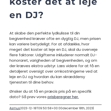
koster det at leje
en DJ?
At skabe den perfekte lydkulisse til din
begivenhed kræver ofte en dygtig DJ, men prisen
kan variere betydeligt. For at afdække, hvor
meget det koster at leje en DJ, skal du overveje
flere faktorer. Udgifterne inkluderer normalt DJ-
honoraret, varigheden af begivenheden, og om
der kræves ekstra udstyr. Læs videre for at få en
detaljeret oversigt over omkostningerne ved at
leje en DJ og hvordan du kan skræddersy
tjenesten til dine behov.
Ønsker du at få en præcis pris på en specifik
dato? Så prøv vores
prisberegner her.
Asmus
2023-12-18T09:50:58+00:00
december 18th, 2023
|