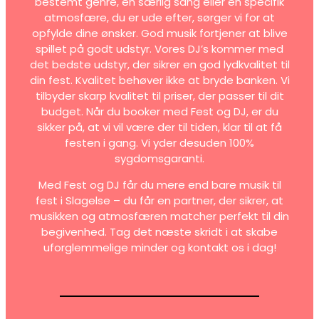
bestemt genre, en særlig sang eller en specifik
atmosfære, du er ude efter, sørger vi for at
opfylde dine ønsker. God musik fortjener at blive
spillet på godt udstyr. Vores DJ’s kommer med
det bedste udstyr, der sikrer en god lydkvalitet til
din fest. Kvalitet behøver ikke at bryde banken. Vi
tilbyder skarp kvalitet til priser, der passer til dit
budget. Når du booker med Fest og DJ, er du
sikker på, at vi vil være der til tiden, klar til at få
festen i gang. Vi yder desuden 100%
sygdomsgaranti.
Med Fest og DJ får du mere end bare musik til
fest i Slagelse – du får en partner, der sikrer, at
musikken og atmosfæren matcher perfekt til din
begivenhed. Tag det næste skridt i at skabe
uforglemmelige minder og kontakt os i dag!