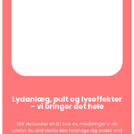
Lydanlæg, pult og lyseffekter
– vi bringer det hele
Når du booker en DJ hos os, medbringer vi alt
udstyr. Du skal derfor ikke foretage dig andet end