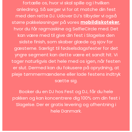
fortælle os, hvor vi skal spille og i hvilken
anledning. Så sørger vi for at matche din fest
med den rette DJ. Udover DJ’s tilbyder vi også
større pakkeløsninger på vores
mobildiskoteker
,
hvor du får røgmaskine og SelfieCircle med. Det
kan være med til give din fest i Slagelse den
sidste finish, som skaber glæde og sjov for
gæsterne. Særligt til fødselsdagsfester for det
yngre segment kan dette være et sandt hit. Vi
tager naturligvis det hele med os igen, når festen
er slut. Dermed kan du fokusere på oprydning, at
pleje tømmermændene eller lade festens indtryk
sætte sig.
Booker du en DJ hos Fest og DJ, får du hele
pakken og kan koncentrere dig 100% om din fest i
Slagelse. Der er gratis levering og afhentning i
hele Danmark.