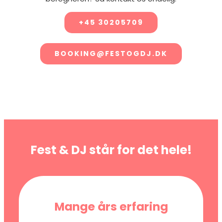
+45 30205709
BOOKING@FESTOGDJ.DK
Fest & DJ står for det hele!
Mange års erfaring