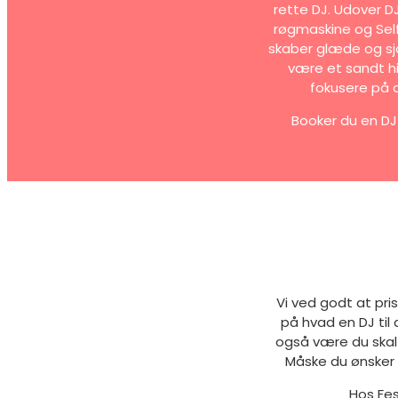
rette DJ. Udover D
røgmaskine og Self
skaber glæde og sj
være et sandt hi
fokusere på 
Booker du en DJ 
Vi ved godt at pri
på hvad en DJ til
også være du skal
Måske du ønsker 
Hos Fes