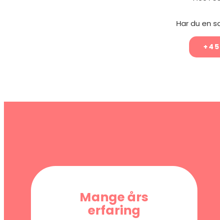
Har du en s
+45
Mange års
erfaring