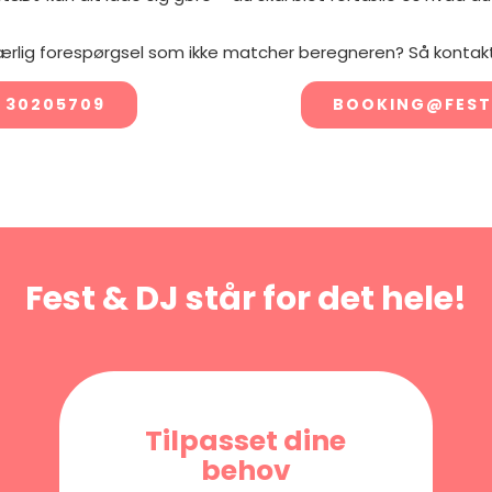
ærlig forespørgsel som ikke matcher beregneren? Så kontakt
 30205709
BOOKING@FEST
Fest & DJ står for det hele!
Tilpasset dine
behov