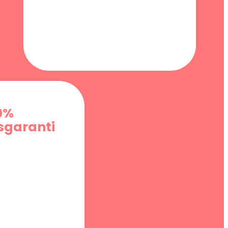
0%
garanti