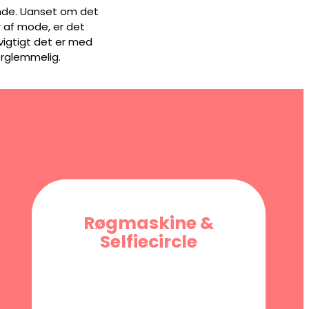
ende. Uanset om det
år af mode, er det
 vigtigt det er med
forglemmelig.
Røgmaskine &
Selfiecircle