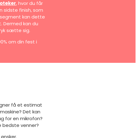
oteker
, hvor du får
 sidste finish, som
e segment kan dette
ut. Dermed kan du
yk sætte sig.
00% om din fest i
egner få et estimat
øgmaskine? Det kan
g for en mikrofon?
ne bedste venner?
 ønsker.