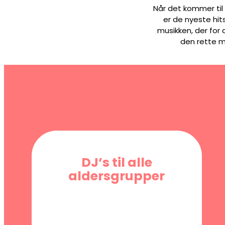
Når det kommer til
er de nyeste hits
musikken, der for 
den rette mu
DJ’s til alle
aldersgrupper