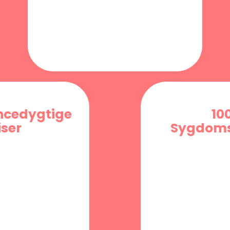
ncedygtige
10
iser
Sygdoms