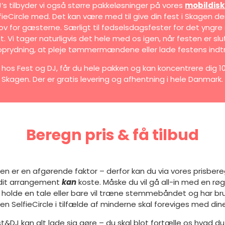
J’s tilbyder vi også større pakkeløsninger på vores
mobildisk
ieCircle med. Det kan være med til give din fest i Skagen den
ov for gæsterne. Særligt til fødselsdagsfester for det yngr
t. Vi tager naturligvis det hele med os igen, når festen er sl
oprydning, at pleje tømmermændene eller lade festens indtr
hos Fest og DJ, får du hele pakken og kan koncentrere dig 1
Skagen. Der er gratis levering og afhentning i hele Danmark.
Beregn pris & få tilbud
sen er en afgørende faktor – derfor kan du via vores prisber
 dit arrangement
kan
koste. Måske du vil gå all-in med en r
 holde en tale eller bare vil træne stemmebåndet og har bru
en SelfieCircle i tilfælde af minderne skal foreviges med di
t&DJ kan alt lade sig gøre – du skal blot fortælle os hvad du