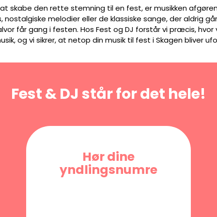
 at skabe den rette stemning til en fest, er musikken afgør
, nostalgiske melodier eller de klassiske sange, der aldrig g
alvor får gang i festen. Hos Fest og DJ forstår vi præcis, hvor
sik, og vi sikrer, at netop din musik til fest i Skagen bliver u
Fest & DJ står for det hele!
Hør dine
yndlingsnumre