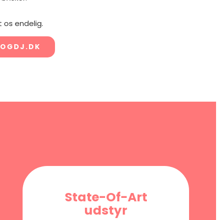
 os endelig.
OGDJ.DK
State-Of-Art
udstyr