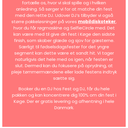
fortælle os, hvor vi skal spille og i hvilken
anledning. Så sørger vi for at matche din fest
med den rette DJ. Udover DJ’s tilbyder vi også
større pakkeløsninger på vores
mobildiskoteker
,
hvor du får røgmaskine og SelfieCircle med. Det
kan være med til give din fest i Køge den sidste
finish, som skaber glæde og sjov for gæsterne.
Særligt til fødselsdagsfester for det yngre
segment kan dette være et sandt hit. Vi tager
naturligvis det hele med os igen, når festen er
slut. Dermed kan du fokusere på oprydning, at
pleje tømmermændene eller lade festens indtryk
sætte sig.
Booker du en DJ hos Fest og DJ, får du hele
pakken og kan koncentrere dig 100% om din fest i
Køge. Der er gratis levering og afhentning i hele
Danmark.