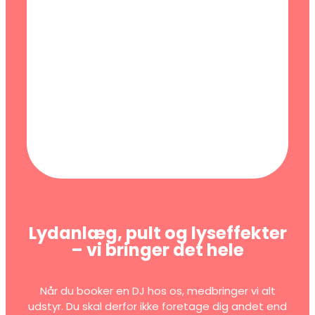
Lydanlæg, pult og lyseffekter
– vi bringer det hele
Når du booker en DJ hos os, medbringer vi alt
udstyr. Du skal derfor ikke foretage dig andet end