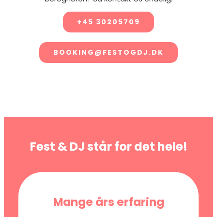
+45 30205709
BOOKING@FESTOGDJ.DK
Fest & DJ står for det hele!
Mange års erfaring