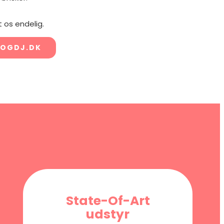
 os endelig.
OGDJ.DK
State-Of-Art
udstyr