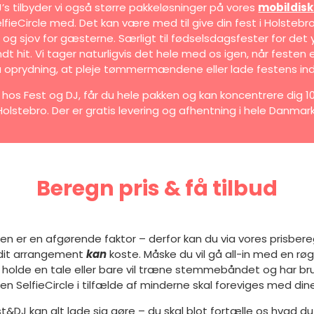
J’s tilbyder vi også større pakkeløsninger på vores
mobildisk
fieCircle med. Det kan være med til give din fest i Holstebro 
g sjov for gæsterne. Særligt til fødselsdagsfester for de
t hit. Vi tager naturligvis det hele med os igen, når festen 
 oprydning, at pleje tømmermændene eller lade festens ind
hos Fest og DJ, får du hele pakken og kan koncentrere dig 1
Holstebro. Der er gratis levering og afhentning i hele Danmark
Beregn pris & få tilbud
sen er en afgørende faktor – derfor kan du via vores prisber
 dit arrangement
kan
koste. Måske du vil gå all-in med en r
 holde en tale eller bare vil træne stemmebåndet og har bru
en SelfieCircle i tilfælde af minderne skal foreviges med di
t&DJ kan alt lade sig gøre – du skal blot fortælle os hvad du