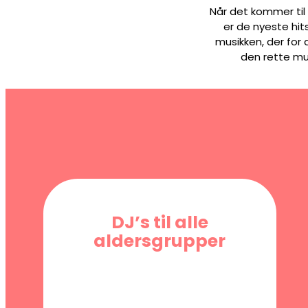
Når det kommer til
er de nyeste hits
musikken, der for 
den rette mus
DJ’s til alle
aldersgrupper