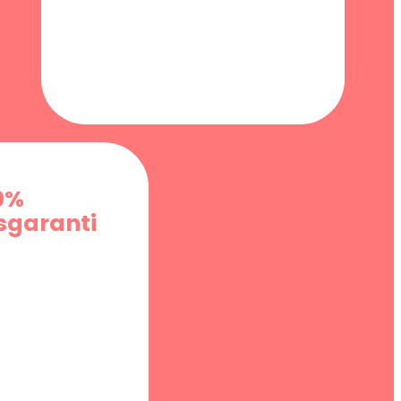
0%
garanti