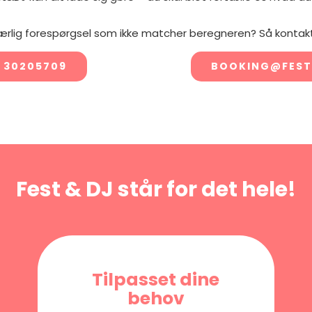
ærlig forespørgsel som ikke matcher beregneren? Så kontakt
 30205709
BOOKING@FEST
Fest & DJ står for det hele!
Tilpasset dine
behov