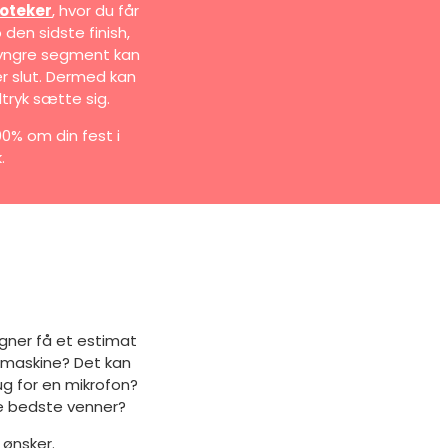
oteker
, hvor du får
den sidste finish,
t yngre segment kan
er slut. Dermed kan
tryk sætte sig.
00% om din fest i
.
egner få et estimat
øgmaskine? Det kan
g for en mikrofon?
ne bedste venner?
 ønsker.