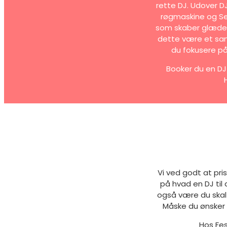
rette DJ. Udover D
røgmaskine og Sel
som skaber glæde o
dette være et sand
du fokusere på
Booker du en DJ 
Vi ved godt at pri
på hvad en DJ til
også være du skal
Måske du ønsker 
Hos Fes