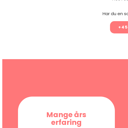
Har du en s
+45
Mange års
erfaring