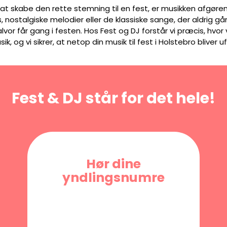
 at skabe den rette stemning til en fest, er musikken afgør
, nostalgiske melodier eller de klassiske sange, der aldrig g
alvor får gang i festen. Hos Fest og DJ forstår vi præcis, hvor
ik, og vi sikrer, at netop din musik til fest i Holstebro bliver 
Fest & DJ står for det hele!
Hør dine
yndlingsnumre