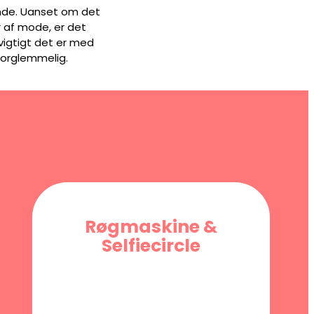
ende. Uanset om det
år af mode, er det
 vigtigt det er med
uforglemmelig.
Røgmaskine &
Selfiecircle