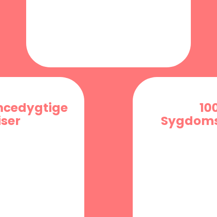
ncedygtige
10
iser
Sygdoms