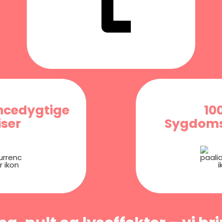
ncedygtige
10
iser
Sygdoms