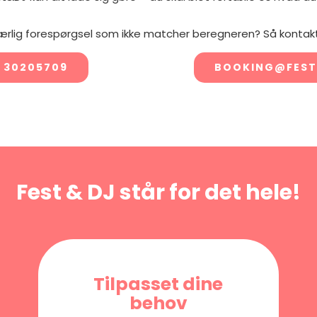
ærlig forespørgsel som ikke matcher beregneren? Så kontakt
 30205709
BOOKING@FEST
Fest & DJ står for det hele!
Tilpasset dine
behov