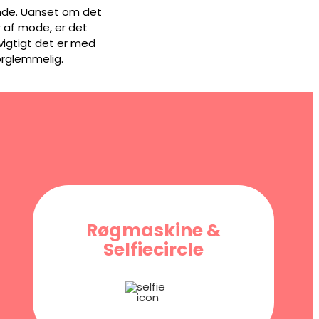
ende. Uanset om det
år af mode, er det
 vigtigt det er med
forglemmelig.
Røgmaskine &
Selfiecircle