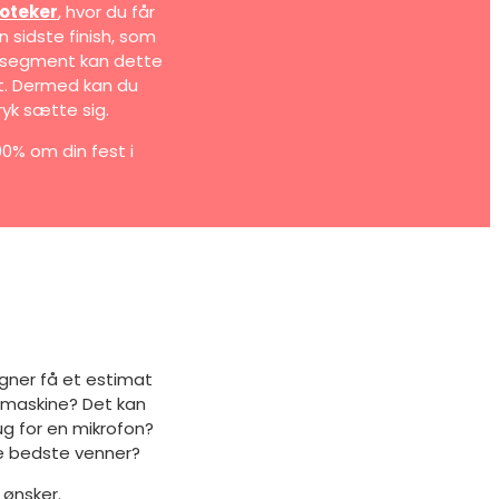
oteker
, hvor du får
n sidste finish, som
e segment kan dette
ut. Dermed kan du
yk sætte sig.
00% om din fest i
egner få et estimat
øgmaskine? Det kan
g for en mikrofon?
ne bedste venner?
 ønsker.