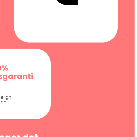
0%
garanti