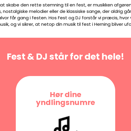
 at skabe den rette stemning til en fest, er musikken afgør
, nostalgiske melodier eller de klassiske sange, der aldrig g
alvor får gang i festen. Hos Fest og DJ forstår vi præcis, hvor
sik, og vi sikrer, at netop din musik til fest i Herning bliver u
Fest & DJ står for det hele!
Hør dine
yndlingsnumre