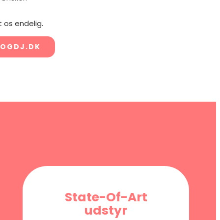
 os endelig.
OGDJ.DK
State-Of-Art
udstyr