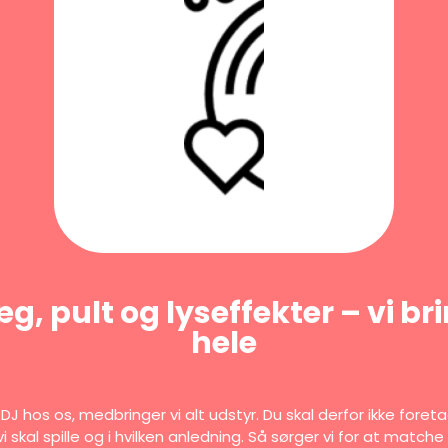
, pult og lyseffekter – vi br
hele
DJ hos os, medbringer vi alt udstyr. Du skal derfor ikke fore
vi skal spille og i hvilken anledning. Så sørger vi for at matc