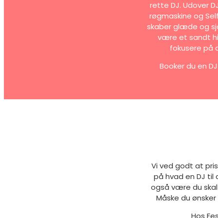
rette DJ. Udover D
røgmaskine og Selfi
skaber glæde og sj
være et sandt hi
fokusere på 
Booker du en DJ 
Vi ved godt at pri
på hvad en DJ til
også være du skal
Måske du ønsker 
Hos Fes