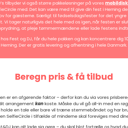
J’s tilbyder vi også større pakkeløsninger på vores
mobildisk
eCircle med. Det kan være med til give din fest i Herning de
ov for gæsterne. Særligt til fødselsdagsfester for det yngr
t. Vi tager naturligvis det hele med os igen, når festen er sl
oprydning, at pleje tømmermændene eller lade festens indtr
hos Fest og DJ, får du hele pakken og kan koncentrere dig 1
Herning. Der er gratis levering og afhentning i hele Danmark.
Beregn pris & få tilbud
sen er en afgørende faktor – derfor kan du via vores prisber
 dit arrangement
kan
koste. Måske du vil gå all-in med en r
 holde en tale eller bare vil træne stemmebåndet og har bru
en SelfieCircle i tilfælde af minderne skal foreviges med di
t&DJ kan alt lade sig gøre – du skal blot fortælle os hvad du