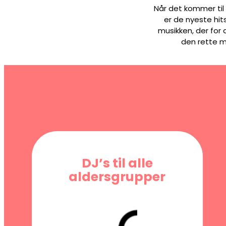
Når det kommer til
er de nyeste hits
musikken, der for 
den rette mu
DJ’s til alle
aldersgrupper