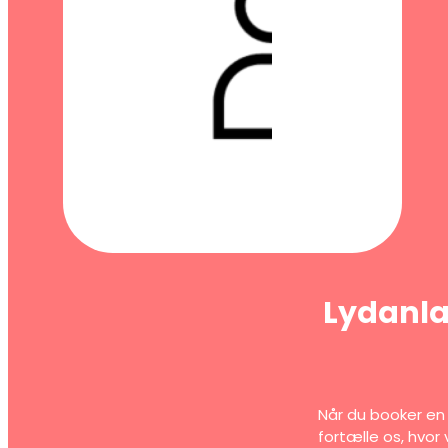
Lydanlæg
Når du booker en 
fortælle os, hvor 