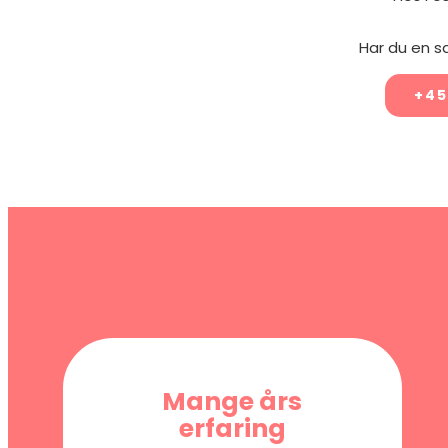
Har du en s
+45
Mange års
erfaring