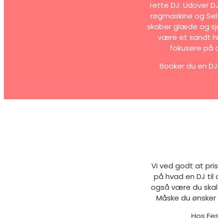
rette DJ. Udover D
røgmaskine og Self
skaber glæde og sj
være et sandt hi
fokusere på 
Booker du en DJ 
Vi ved godt at pri
på hvad en DJ til
også være du skal
Måske du ønsker 
Hos Fes