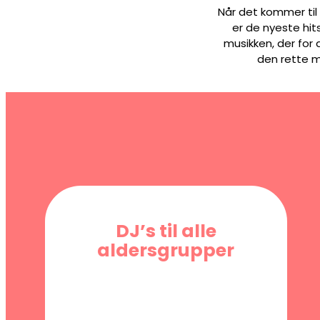
Når det kommer til
er de nyeste hits
musikken, der for 
den rette mu
DJ’s til alle
aldersgrupper