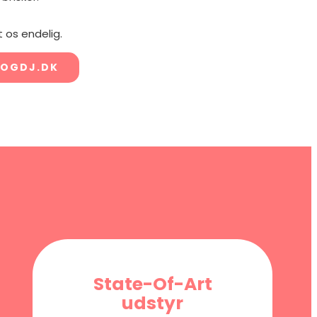
 os endelig.
OGDJ.DK
State-Of-Art
udstyr