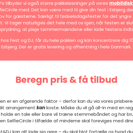
J’s tilbyder vi også større pakkeløsninger på vores
mobildisk
ieCircle med. Det kan være med til give din fest i Esbjerg den
ov for gæsterne. Særligt til fødselsdagsfester for det yngr
t. Vi tager naturligvis det hele med os igen, når festen er sl
oprydning, at pleje tømmermændene eller lade festens indtr
hos Fest og DJ, får du hele pakken og kan koncentrere dig 1
Esbjerg. Der er gratis levering og afhentning i hele Danmark.
Beregn pris & få tilbud
sen er en afgørende faktor – derfor kan du via vores prisber
 dit arrangement
kan
koste. Måske du vil gå all-in med en r
 holde en tale eller bare vil træne stemmebåndet og har bru
en SelfieCircle i tilfælde af minderne skal foreviges med di
t&DJ kan alt lade sig gøre – du skal blot fortælle os hvad du