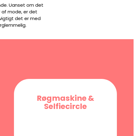
ende. Uanset om det
år af mode, er det
 vigtigt det er med
forglemmelig.
Røgmaskine &
Selfiecircle