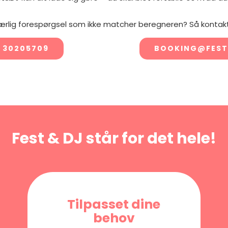
ærlig forespørgsel som ikke matcher beregneren? Så kontakt
 30205709
BOOKING@FEST
Fest & DJ står for det hele!
Tilpasset dine
behov