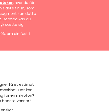
oteker
, hvor du får
 sidste finish, som
e segment kan dette
ut. Dermed kan du
yk sætte sig.
00% om din fest i
egner få et estimat
øgmaskine? Det kan
g for en mikrofon?
ne bedste venner?
 ønsker.