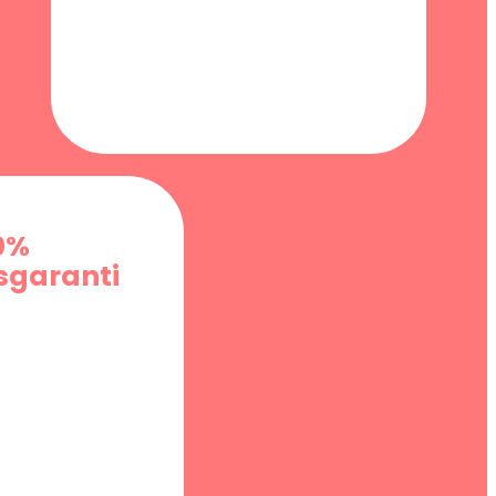
0%
garanti