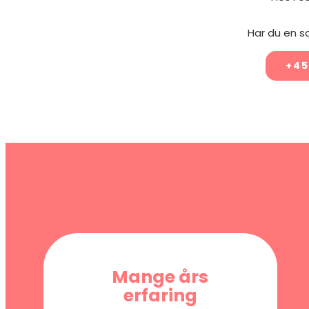
Har du en s
+45
Mange års
erfaring