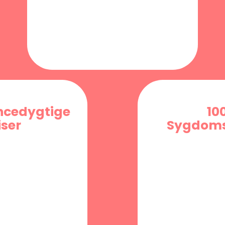
ncedygtige
10
iser
Sygdoms