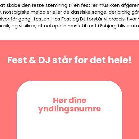
 at skabe den rette stemning til en fest, er musikken afgør
, nostalgiske melodier eller de klassiske sange, der aldrig g
alvor får gang i festen. Hos Fest og DJ forstår vi præcis, hvor
sik, og vi sikrer, at netop din musik til fest i Esbjerg bliver u
Fest & DJ står for det hele!
Hør dine
yndlingsnumre